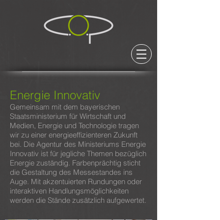
Energie Innovativ
Gemeinsam mit dem bayerischen
Staatsministerium für Wirtschaft und
Medien, Energie und Technologie tragen
wir zu einer energieeffizienteren Zukunft
bei. Die Agentur des Ministeriums Energie
Innovativ ist für jegliche Themen bezüglich
Energie zuständig. Farbenprächtig sticht
die Gestaltung des Messestandes ins
Auge. Mit akzentuierten Rundungen oder
interaktiven Handlungsmöglichkeiten
werden die Stände zusätzlich aufgewertet.