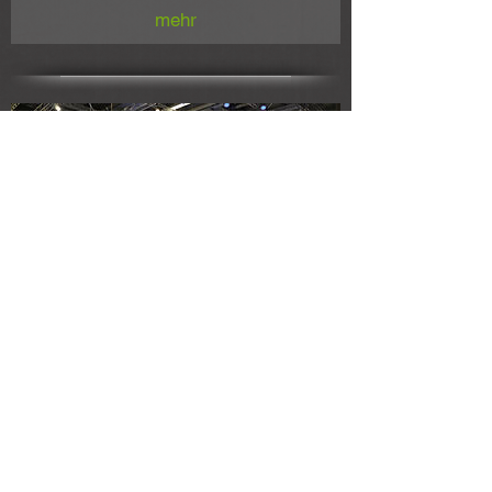
mehr
Kommunale 2013,
Nürnberg
Energie Innovativ: Bayerisches
Staatsministerium für Wirtschaft und Medien,
Verkehr und Technologie
Standgröße: 110qm